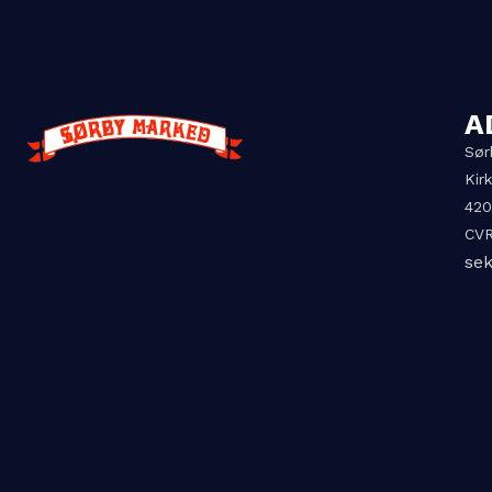
A
Sør
Kir
420
CVR
se